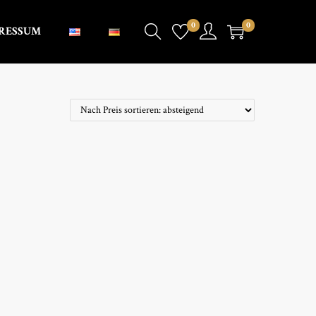
0
0
RESSUM