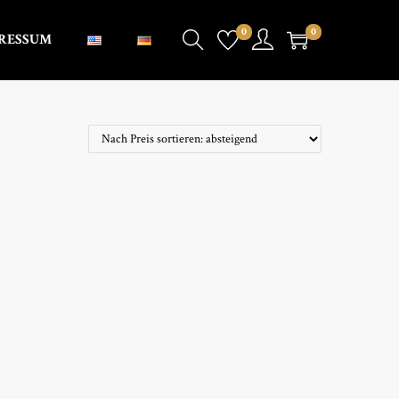
0
0
RESSUM