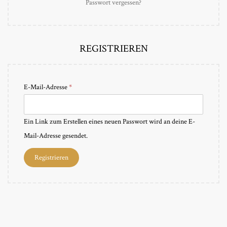
Passwort vergessen?
e
i
n
r
c
l
h
REGISTRIEREN
i
c
h
E
E-Mail-Adresse
*
r
f
Ein Link zum Erstellen eines neuen Passwort wird an deine E-
o
Mail-Adresse gesendet.
r
Registrieren
d
e
r
l
i